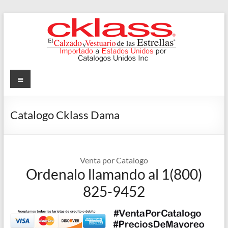
Skip
to
content
Cklass
Menu
El
Calzado
Catalogo Cklass Dama
y
Vestuario
de
las
Venta por Catalogo
Estrellas
Ordenalo llamando al 1(800)
825-9452