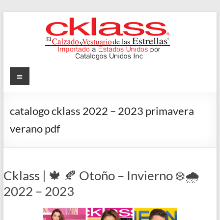
Skip
to
content
Cklass
Menu
El
Calzado
catalogo cklass 2022 – 2023 primavera
y
verano pdf
Vestuario
de
las
Estrellas
Cklass | 🍁 🍂 Otoño – Invierno ❄️🌧️
2022 – 2023