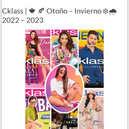
Cklass | 🍁 🍂 Otoño – Invierno ❄️🌧️
2022 – 2023