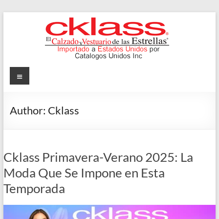
Skip
to
content
Cklass
Menu
El
Calzado
Author:
Cklass
y
Vestuario
de
las
Cklass Primavera-Verano 2025: La
Estrellas
Moda Que Se Impone en Esta
Temporada