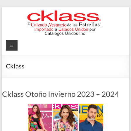
Skip
to
content
Cklass
Menu
El
Calzado
Cklass
y
Vestuario
de
las
Cklass Otoño Invierno 2023 – 2024
Estrellas