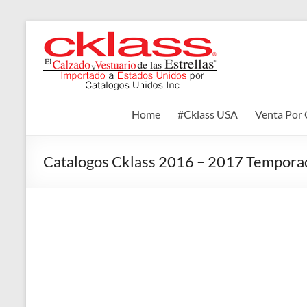
Skip
to
Cklass
content
El
Calzado
y
Home
#Cklass USA
Venta Por 
Vestuario
de
las
Catalogos Cklass 2016 – 2017 Tempora
Estrellas