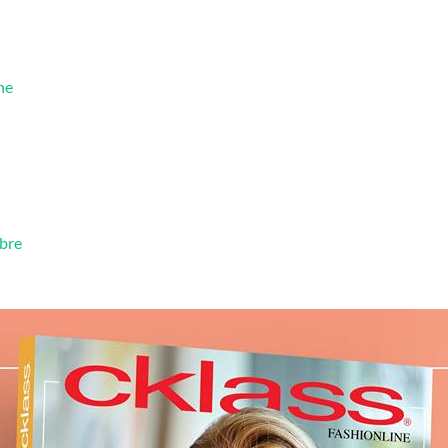
ne
bre