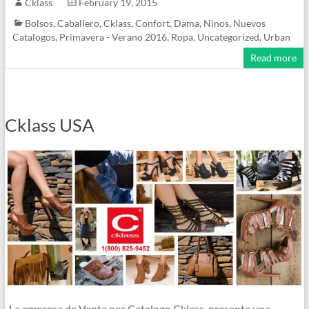
Cklass
February 19, 2015
Bolsos
,
Caballero
,
Cklass
,
Confort
,
Dama
,
Ninos
,
Nuevos
Catalogos
,
Primavera - Verano 2016
,
Ropa
,
Uncategorized
,
Urban
Read more
Cklass USA
La empresa de Venta por Catalogo Cklass, presenta una