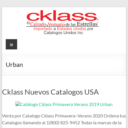
Skip
to
content
Cklass
Menu
El
Calzado
Urban
y
Vestuario
de
las
Cklass Nuevos Catalogos USA
Estrellas
Venta por Catalogo Cklass Primavera–Verano 2020 Ordena tus
Catalogos llamando al 1(800) 825-9452 Todas la marcas de la