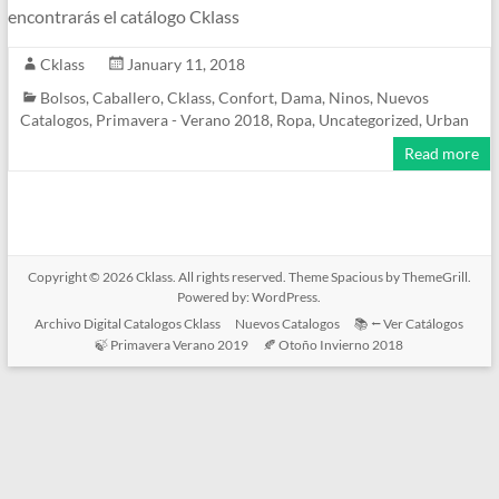
encontrarás el catálogo Cklass
Cklass
January 11, 2018
Bolsos
,
Caballero
,
Cklass
,
Confort
,
Dama
,
Ninos
,
Nuevos
Catalogos
,
Primavera - Verano 2018
,
Ropa
,
Uncategorized
,
Urban
Read more
Copyright © 2026
Cklass
. All rights reserved. Theme
Spacious
by ThemeGrill.
Powered by:
WordPress
.
Archivo Digital Catalogos Cklass
Nuevos Catalogos
📚 ⭠ Ver Catálogos
🍃 Primavera Verano 2019
🍂 Otoño Invierno 2018