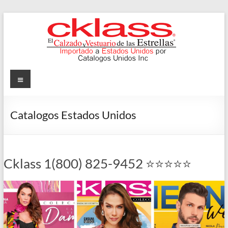
Skip
to
content
Cklass
Menu
El
Calzado
Catalogos Estados Unidos
y
Vestuario
de
las
Cklass 1(800) 825-9452 ⭐⭐⭐⭐⭐
Estrellas