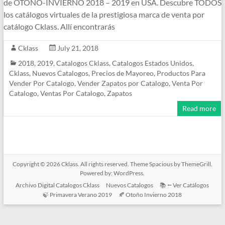
de OTOÑO-INVIERNO 2018 – 2019 en USA. Descubre TODOS
los catálogos virtuales de la prestigiosa marca de venta por
catálogo Cklass. Allí encontrarás
Cklass
July 21, 2018
2018
,
2019
,
Catalogos Cklass
,
Catalogos Estados Unidos
,
Cklass
,
Nuevos Catalogos
,
Precios de Mayoreo
,
Productos Para
Vender Por Catalogo
,
Vender Zapatos por Catalogo
,
Venta Por
Catalogo
,
Ventas Por Catalogo
,
Zapatos
Read more
Copyright © 2026
Cklass
. All rights reserved. Theme
Spacious
by ThemeGrill.
Powered by:
WordPress
.
Archivo Digital Catalogos Cklass
Nuevos Catalogos
📚 ⭠ Ver Catálogos
🍃 Primavera Verano 2019
🍂 Otoño Invierno 2018