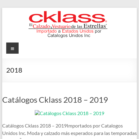
Skip
to
content
Cklass
Menu
El
Calzado
2018
y
Vestuario
de
las
Catálogos Cklass 2018 – 2019
Estrellas
Catálogos Cklass 2018 – 2019Importados por Catalogos
Unidos Inc. Moda y calzado más esperados para las temporadas