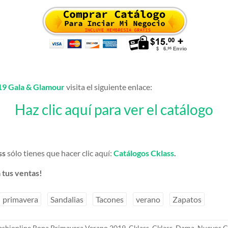
19 Gala & Glamour
visita el siguiente enlace:
Haz clic aquí para ver el catálogo
ss
sólo tienes que hacer clic aquí:
Catálogos Cklass
.
 tus ventas!
primavera
Sandalias
Tacones
verano
Zapatos
Fashionline Ropa Primavera Verano 2019
,
Cklass
,
Cklass
,
Dama
,
Nuevos C