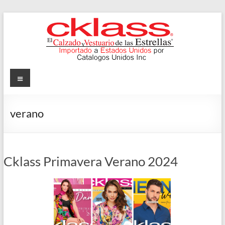
Skip
to
content
Cklass
Menu
El
Calzado
verano
y
Vestuario
de
las
Cklass Primavera Verano 2024
Estrellas