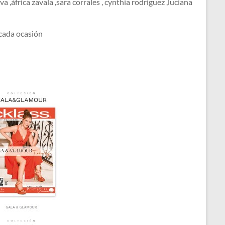
 ,áfrica zavala ,sara corrales , cynthia rodriguez ,luciana
 cada ocasión