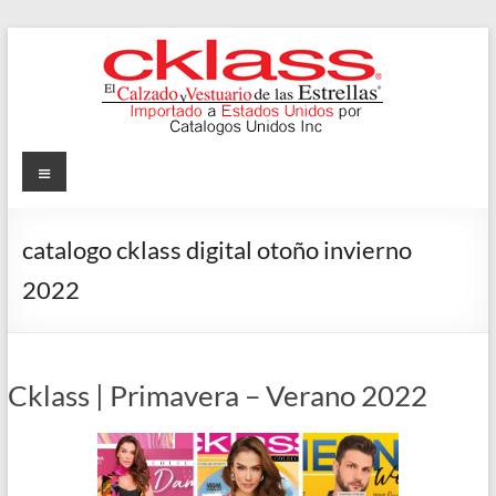
Skip
to
content
Cklass
Menu
El
Calzado
catalogo cklass digital otoño invierno
y
2022
Vestuario
de
las
Estrellas
Cklass | Primavera – Verano 2022