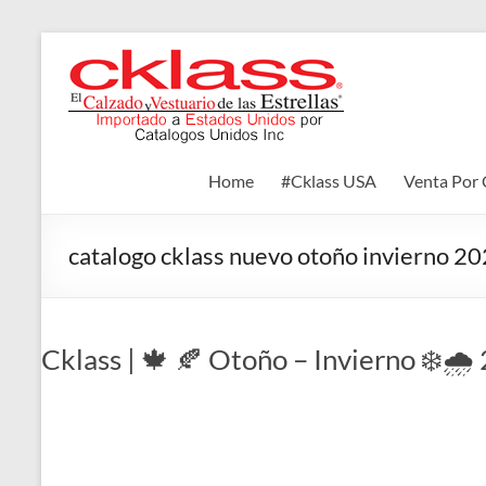
Skip
to
Cklass
content
El
Calzado
y
Home
#Cklass USA
Venta Por 
Vestuario
de
las
catalogo cklass nuevo otoño invierno 2
Estrellas
Cklass | 🍁 🍂 Otoño – Invierno ❄️🌧