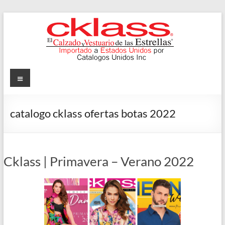
Skip
to
content
Cklass
Menu
El
Calzado
catalogo cklass ofertas botas 2022
y
Vestuario
de
las
Cklass | Primavera – Verano 2022
Estrellas