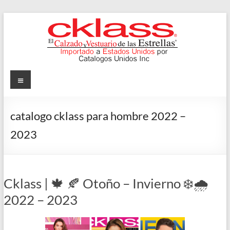
Skip
to
content
Cklass
Menu
El
Calzado
catalogo cklass para hombre 2022 –
y
2023
Vestuario
de
las
Estrellas
Cklass | 🍁 🍂 Otoño – Invierno ❄️🌧️
2022 – 2023