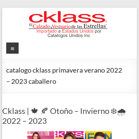
Skip
to
content
Cklass
Menu
El
Calzado
catalogo cklass primavera verano 2022
y
– 2023 caballero
Vestuario
de
las
Estrellas
Cklass | 🍁 🍂 Otoño – Invierno ❄️🌧️
2022 – 2023