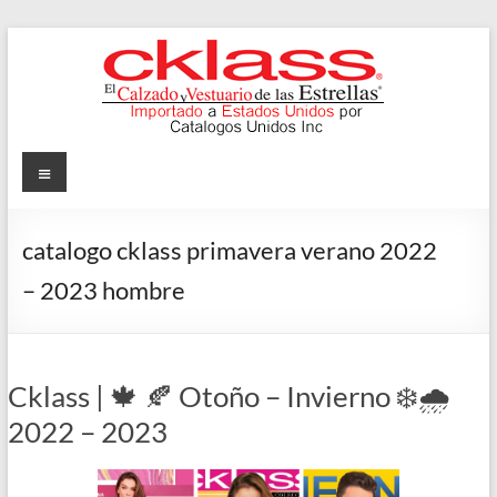
Skip
to
content
Cklass
Menu
El
Calzado
catalogo cklass primavera verano 2022
y
– 2023 hombre
Vestuario
de
las
Estrellas
Cklass | 🍁 🍂 Otoño – Invierno ❄️🌧️
2022 – 2023