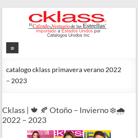
Skip
to
content
Cklass
Menu
El
Calzado
catalogo cklass primavera verano 2022
y
– 2023
Vestuario
de
las
Estrellas
Cklass | 🍁 🍂 Otoño – Invierno ❄️🌧️
2022 – 2023