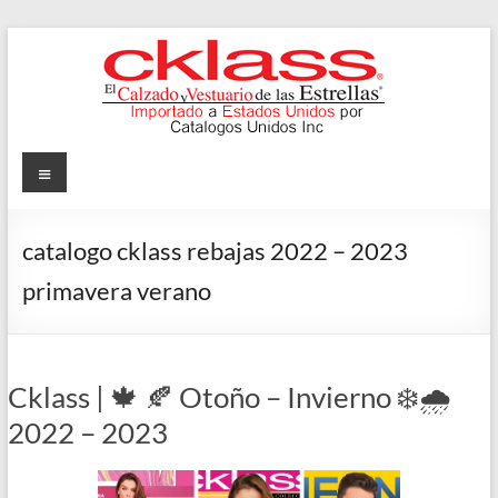
Skip
to
content
Cklass
Menu
El
Calzado
catalogo cklass rebajas 2022 – 2023
y
primavera verano
Vestuario
de
las
Estrellas
Cklass | 🍁 🍂 Otoño – Invierno ❄️🌧️
2022 – 2023