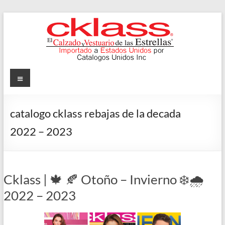
Skip
to
content
Cklass
Menu
El
Calzado
catalogo cklass rebajas de la decada
y
2022 – 2023
Vestuario
de
las
Estrellas
Cklass | 🍁 🍂 Otoño – Invierno ❄️🌧️
2022 – 2023