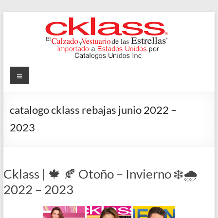
Skip
to
content
Cklass
Menu
El
Calzado
catalogo cklass rebajas junio 2022 –
y
2023
Vestuario
de
las
Estrellas
Cklass | 🍁 🍂 Otoño – Invierno ❄️🌧️
2022 – 2023