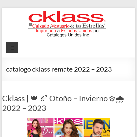
Skip
to
content
Cklass
Menu
El
Calzado
catalogo cklass remate 2022 – 2023
y
Vestuario
de
las
Cklass | 🍁 🍂 Otoño – Invierno ❄️🌧️
Estrellas
2022 – 2023