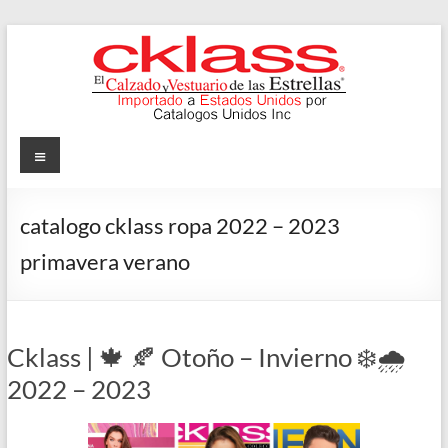
Skip
to
content
Cklass
Menu
El
Calzado
catalogo cklass ropa 2022 – 2023
y
primavera verano
Vestuario
de
las
Estrellas
Cklass | 🍁 🍂 Otoño – Invierno ❄️🌧️
2022 – 2023