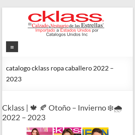
Skip
to
content
Cklass
Menu
El
Calzado
catalogo cklass ropa caballero 2022 –
y
2023
Vestuario
de
las
Estrellas
Cklass | 🍁 🍂 Otoño – Invierno ❄️🌧️
2022 – 2023