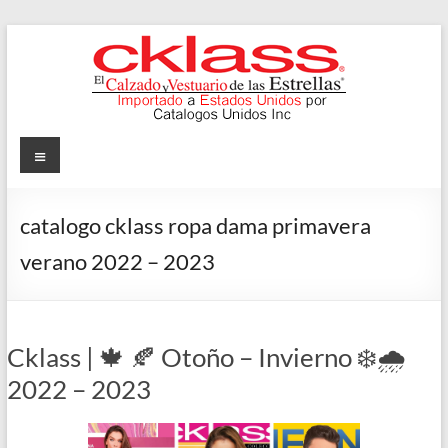
Skip
to
content
Cklass
Menu
El
Calzado
catalogo cklass ropa dama primavera
y
verano 2022 – 2023
Vestuario
de
las
Estrellas
Cklass | 🍁 🍂 Otoño – Invierno ❄️🌧️
2022 – 2023