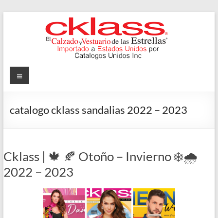
Skip
to
content
Cklass
Menu
El
Calzado
catalogo cklass sandalias 2022 – 2023
y
Vestuario
de
las
Cklass | 🍁 🍂 Otoño – Invierno ❄️🌧️
Estrellas
2022 – 2023