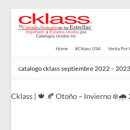
Skip
to
Cklass
content
El
Calzado
y
Home
#Cklass USA
Venta Por 
Vestuario
de
las
catalogo cklass septiembre 2022 – 202
Estrellas
Cklass | 🍁 🍂 Otoño – Invierno ❄️🌧