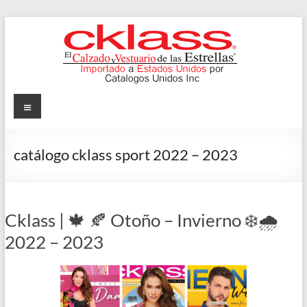
Skip
to
content
Cklass
Menu
El
Calzado
catálogo cklass sport 2022 – 2023
y
Vestuario
de
las
Cklass | 🍁 🍂 Otoño – Invierno ❄️🌧️
Estrellas
2022 – 2023