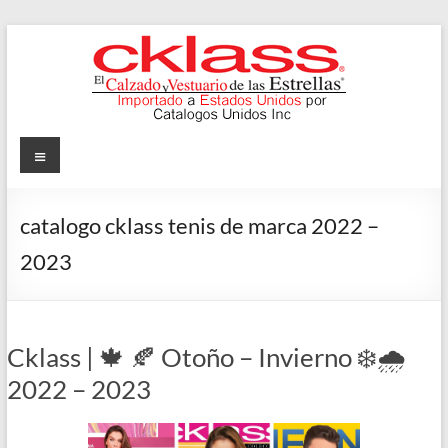
Skip
to
content
Cklass
Menu
El
Calzado
catalogo cklass tenis de marca 2022 –
y
2023
Vestuario
de
las
Estrellas
Cklass | 🍁 🍂 Otoño – Invierno ❄️🌧️
2022 – 2023