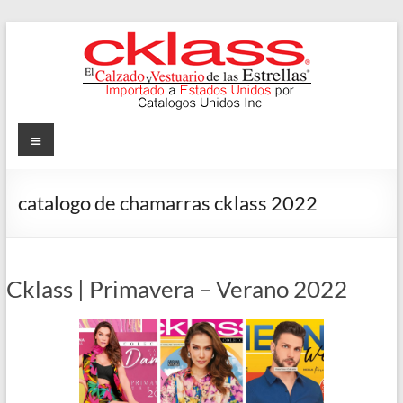
Skip
to
content
Cklass
Menu
El
Calzado
catalogo de chamarras cklass 2022
y
Vestuario
de
las
Cklass | Primavera – Verano 2022
Estrellas