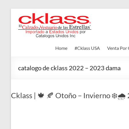
Skip
to
Cklass
content
El
Calzado
y
Home
#Cklass USA
Venta Por 
Vestuario
de
las
catalogo de cklass 2022 – 2023 dama
Estrellas
Cklass | 🍁 🍂 Otoño – Invierno ❄️🌧