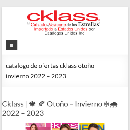
Skip
to
content
Cklass
Menu
El
Calzado
catalogo de ofertas cklass otoño
y
invierno 2022 – 2023
Vestuario
de
las
Estrellas
Cklass | 🍁 🍂 Otoño – Invierno ❄️🌧️
2022 – 2023