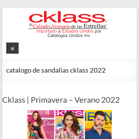
Skip
to
content
Cklass
Menu
El
Calzado
catalogo de sandalias cklass 2022
y
Vestuario
de
las
Cklass | Primavera – Verano 2022
Estrellas