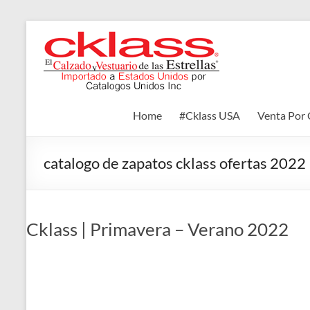
Skip
to
Cklass
content
El
Calzado
y
Home
#Cklass USA
Venta Por 
Vestuario
de
las
catalogo de zapatos cklass ofertas 2022
Estrellas
Cklass | Primavera – Verano 2022