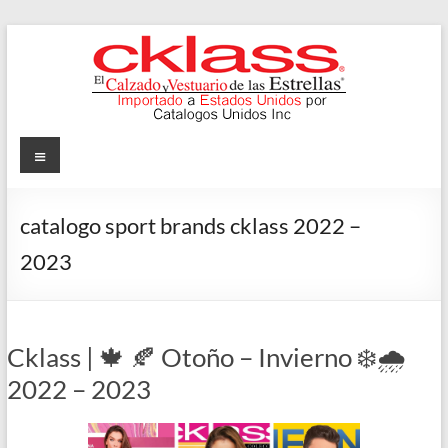
Skip
to
content
Cklass
Menu
El
Calzado
catalogo sport brands cklass 2022 –
y
2023
Vestuario
de
las
Estrellas
Cklass | 🍁 🍂 Otoño – Invierno ❄️🌧️
2022 – 2023