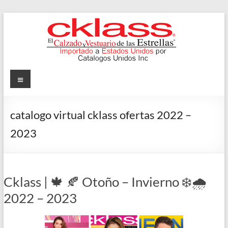
Skip
to
content
Cklass
Menu
El
Calzado
catalogo virtual cklass ofertas 2022 –
y
2023
Vestuario
de
las
Estrellas
Cklass | 🍁 🍂 Otoño – Invierno ❄️🌧️
2022 – 2023