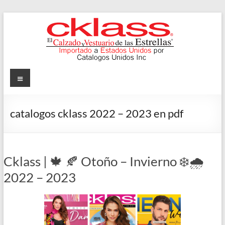
Skip
to
content
Cklass
Menu
El
Calzado
catalogos cklass 2022 – 2023 en pdf
y
Vestuario
de
las
Cklass | 🍁 🍂 Otoño – Invierno ❄️🌧️
Estrellas
2022 – 2023