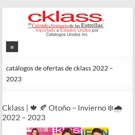
Skip
to
content
Cklass
Menu
El
Calzado
catálogos de ofertas de cklass 2022 –
y
2023
Vestuario
de
las
Estrellas
Cklass | 🍁 🍂 Otoño – Invierno ❄️🌧️
2022 – 2023