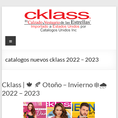
Skip
to
content
Cklass
Menu
El
Calzado
catalogos nuevos cklass 2022 – 2023
y
Vestuario
de
las
Cklass | 🍁 🍂 Otoño – Invierno ❄️🌧️
Estrellas
2022 – 2023