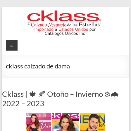
Skip
to
content
Cklass
Menu
El
Calzado
cklass calzado de dama
y
Vestuario
de
las
Cklass | 🍁 🍂 Otoño – Invierno ❄️🌧️
Estrellas
2022 – 2023