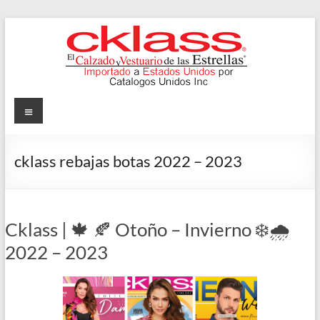
Skip
to
content
Cklass
Menu
El
Calzado
cklass rebajas botas 2022 – 2023
y
Vestuario
de
las
Cklass | 🍁 🍂 Otoño – Invierno ❄️🌧️
Estrellas
2022 – 2023