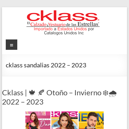
Skip
to
content
Cklass
Menu
El
Calzado
cklass sandalias 2022 – 2023
y
Vestuario
de
las
Cklass | 🍁 🍂 Otoño – Invierno ❄️🌧️
Estrellas
2022 – 2023