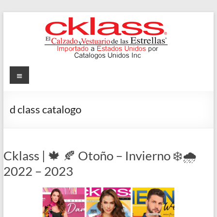
Skip
to
content
Cklass
Menu
El
Calzado
d class catalogo
y
Vestuario
de
las
Cklass | 🍁 🍂 Otoño – Invierno ❄️🌧️
Estrellas
2022 – 2023