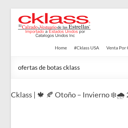
Skip
to
Cklass
content
El
Calzado
y
Home
#Cklass USA
Venta Por 
Vestuario
de
las
ofertas de botas cklass
Estrellas
Cklass | 🍁 🍂 Otoño – Invierno ❄️🌧