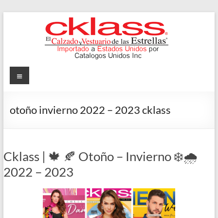
Skip
to
content
Cklass
Menu
El
Calzado
otoño invierno 2022 – 2023 cklass
y
Vestuario
de
las
Cklass | 🍁 🍂 Otoño – Invierno ❄️🌧️
Estrellas
2022 – 2023