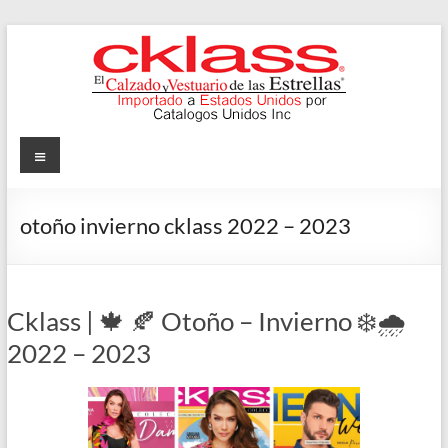
Skip
to
content
Cklass
Menu
El
Calzado
otoño invierno cklass 2022 – 2023
y
Vestuario
de
las
Cklass | 🍁 🍂 Otoño – Invierno ❄️🌧️
Estrellas
2022 – 2023