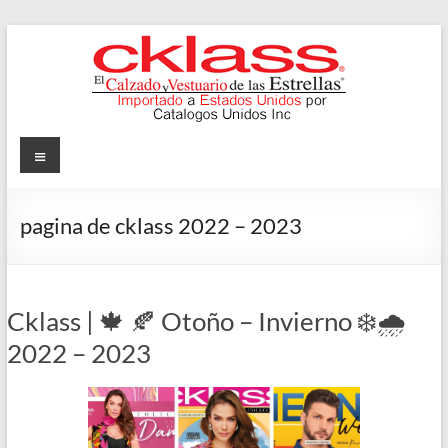
Skip
to
content
Cklass
Menu
El
Calzado
pagina de cklass 2022 – 2023
y
Vestuario
de
las
Cklass | 🍁 🍂 Otoño – Invierno ❄️🌧️
Estrellas
2022 – 2023