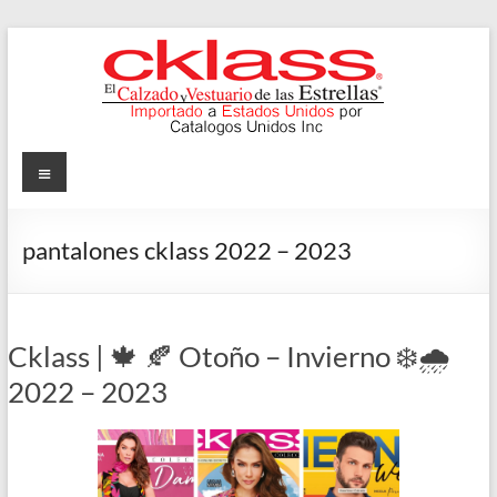
Skip
to
content
Cklass
Menu
El
Calzado
pantalones cklass 2022 – 2023
y
Vestuario
de
las
Cklass | 🍁 🍂 Otoño – Invierno ❄️🌧️
Estrellas
2022 – 2023