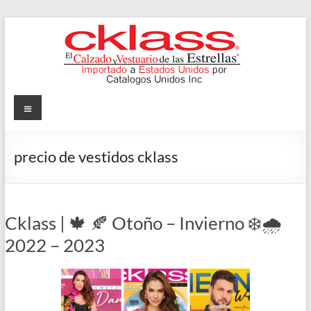
Skip
to
content
Cklass
Menu
El
Calzado
precio de vestidos cklass
y
Vestuario
de
las
Cklass | 🍁 🍂 Otoño – Invierno ❄️🌧️
Estrellas
2022 – 2023